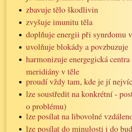
zbavuje tělo škodlivin
zvyšuje imunitu těla
doplňuje energii při synrdomu 
uvolňuje blokády a povzbuzuje
harmonizuje energegická centra 
meridiány v těle
proudí vždy tam, kde je jí nejví
lze soustředit na konkrétní - pos
o problému)
lze posílat na libovolné vzdáleno
lze posílat do minulosti i do bu