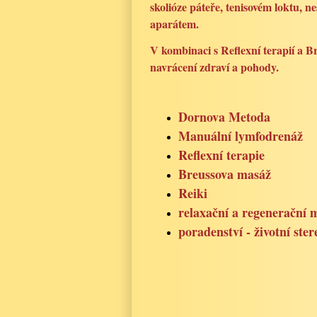
skolióze páteře, tenisovém loktu, 
aparátem.
V kombinaci s Reflexní terapií a 
navrácení zdraví a pohody.
Dornova Metoda
Manuální lymfodrenáž
Reflexní terapie
Breussova masáž
Reiki
r
elaxační a regenerační 
poradenství - životní ste