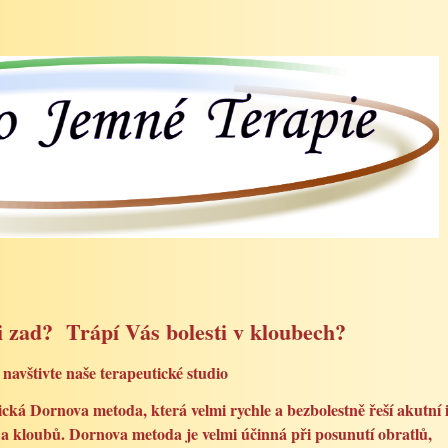
i zad? Trápí Vás bolesti v kloubech?
navštivte naše terapeutické studio
á Dornova metoda, která velmi rychle a bezbolestně řeší akutní 
 a kloubů. Dornova metoda je velmi účinná při posunutí obratlů,