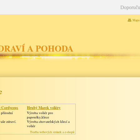
Doporuču
Mapa 
DRAVÍ A POHODA
e
e Cordyceps
Hrubý Marek voliéry
přírodní
Výroba voliér pro
papoušky,klece
vaše zdraví.
Výroba chovatelských klecí a
voliér
Tvorba webových stránek a e-shopů