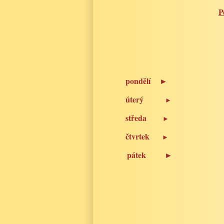
P
pondělí
►
úterý
►
středa
9:0
►
čtvrtek
na
►
pátek
►