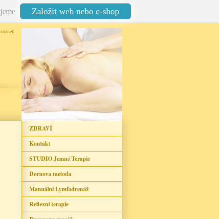
Založit web nebo e-shop
jeme
stránek
ZDRAVÍ
Kontakt
STUDIO Jemné Terapie
Dornova metoda
Manuální Lymfodrenáž
Reflexní terapie