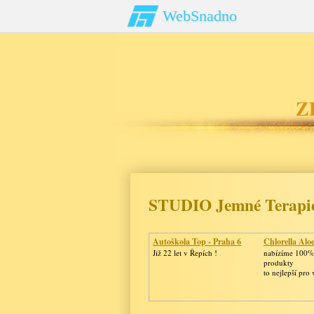
WebSnadno
Z
STUDIO Jemné Terapi
Autoškola Top - Praha 6
Chlorella Alo
Již 22 let v Řepích !
nabízíme 100% 
produkty
to nejlepší pro 