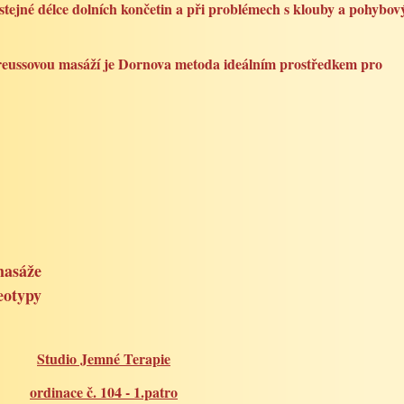
nestejné délce dolních končetin a při problémech s klouby a pohybo
Breussovou masáží je Dornova metoda ideálním prostředkem pro
masáže
reotypy
Studio Jemné Terapie
ordinace č. 104 - 1.patro