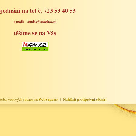
jednání na tel č. 723 53 40 53
e mail: studio@snadno.eu
těšíme se na Vás
orba webových stránek na
WebSnadno
|
Nahlásit protiprávní obsah!